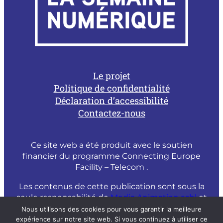
Le projet
Politique de confidentialité
Déclaration d’accessibilité
Contactez-nous
Ce site web a été produit avec le soutien
financier du programme Connecting Europe
Facility – Telecom .
Les contenus de cette publication sont sous la
seule responsabilité de
Media Animation asbl
et
ne peuvent être considérés comme un reflet
Nous utilisons des cookies pour vous garantir la meilleure
de l’opinion officielle de la Commission
expérience sur notre site web. Si vous continuez à utiliser ce