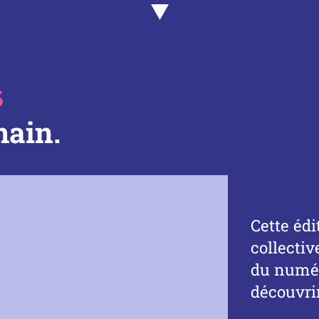
6
main.
Cette édi
collectiv
du numér
découvri