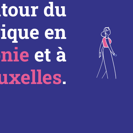
tour du
ique en
nie
et à
uxelles
.