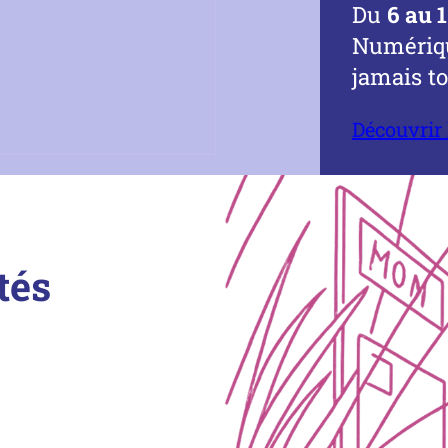
Du
6 au 
Numériqu
jamais t
Découvrir
tés