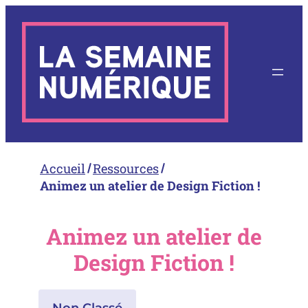
Aller
au
contenu
Accueil
Ressources
Animez un atelier de Design Fiction !
Animez un atelier de
Design Fiction !
Non Classé