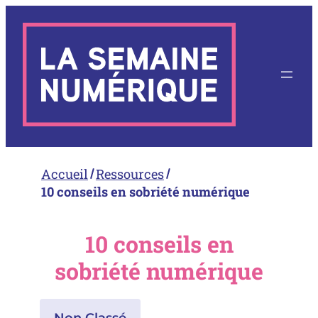
Aller
au
contenu
Accueil
Ressources
10 conseils en sobriété numérique
10 conseils en
sobriété numérique
Non Classé