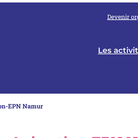
Devenir or
Les activi
ion-EPN Namur