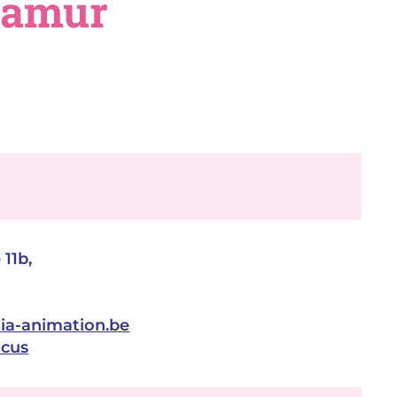
Namur
11b,
a-animation.be
cus