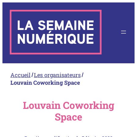
Aller
au
contenu
Accueil
Les organisateurs
Louvain Coworking Space
Louvain Coworking
Space