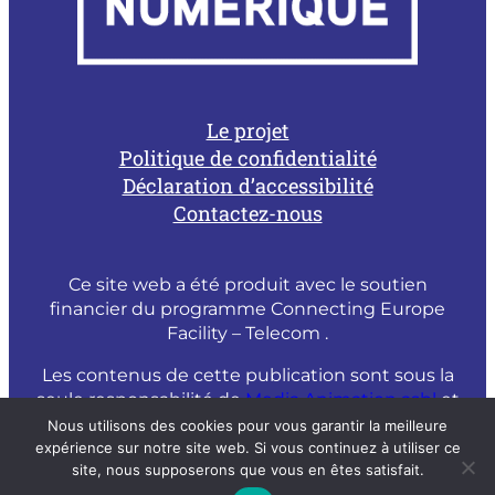
Le projet
Politique de confidentialité
Déclaration d’accessibilité
Contactez-nous
Ce site web a été produit avec le soutien
financier du programme Connecting Europe
Facility – Telecom .
Les contenus de cette publication sont sous la
seule responsabilité de
Media Animation asbl
et
ne peuvent être considérés comme un reflet
Nous utilisons des cookies pour vous garantir la meilleure
de l’opinion officielle de la Commission
expérience sur notre site web. Si vous continuez à utiliser ce
site, nous supposerons que vous en êtes satisfait.
Européenne.