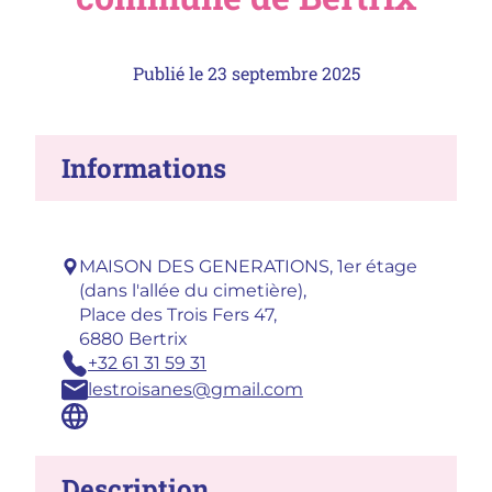
Publié le
23 septembre 2025
Informations
Adresse :
MAISON DES GENERATIONS, 1er étage
(dans l'allée du cimetière),
Place des Trois Fers 47,
6880 Bertrix
Téléphone :
+32 61 31 59 31
Email :
lestroisanes@gmail.com
Site :
Description