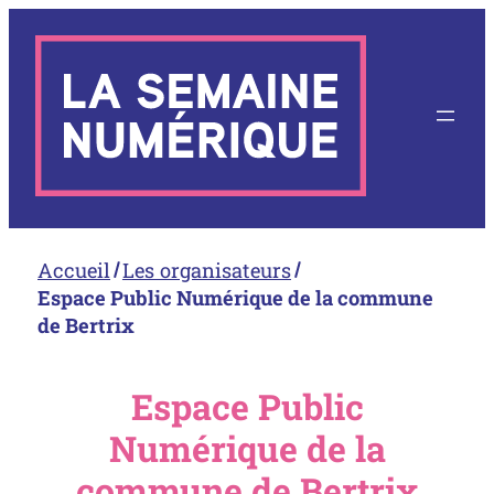
Aller
au
contenu
Accueil
Les organisateurs
Espace Public Numérique de la commune
de Bertrix
Espace Public
Numérique de la
commune de Bertrix