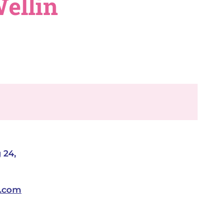
ellin
 24,
l.com