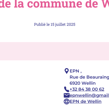
de la commune de W
Publié le
15 juillet 2025
Adresse :
EPN ,
Rue de Beauraing
6920 Wellin
Téléphone :
+32 84 38 00 62
Email :
epnwellin@gmai
Site :
EPN de Wellin