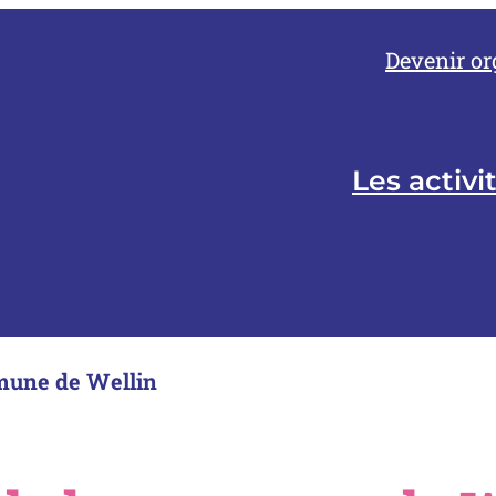
Devenir or
Les activi
mune de Wellin