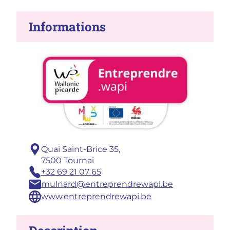
Informations
Adresse :
Quai Saint-Brice 35,
7500 Tournai
Téléphone :
+32 69 21 07 65
Email :
mulnard@entreprendrewapi.be
Site :
www.entreprendrewapi.be