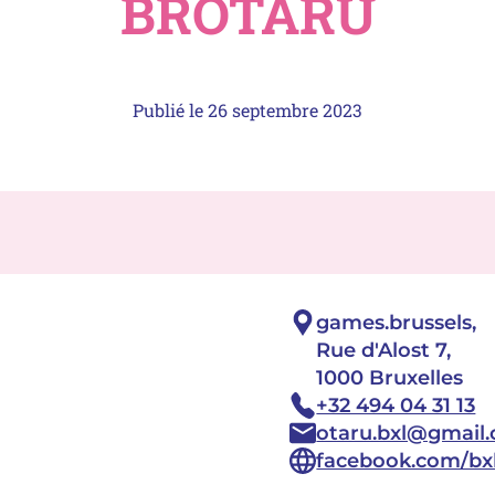
BROTARU
Publié le
26 septembre 2023
Adresse :
games.brussels,
Rue d'Alost 7,
1000 Bruxelles
Téléphone :
+32 494 04 31 13
Email :
otaru.bxl@gmail
Site :
facebook.com/bxl