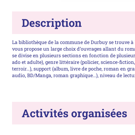
Description
La bibliothèque de la commune de Durbuy se trouve à
(espace de travail, espace détente, espace animation…).
vous propose un large choix d’ouvrages allant du rom
ses multiples espaces et n’hésitez pas à vous poser u
se divise en plusieurs sections en fonction de plusieurs
installé au milieu des livres. N’ayez pas peur de
ado et adulte), genre littéraire (policier, science-fiction
l’équipe (Alexandra, Lara et Meghan) pour qu’elles vous
terroir…), support (album, livre de poche, roman en gra
aident dans votre projet, quel qu’il soit (conseils d
audio, BD/Manga, roman graphique…), niveau de lectur
Activités organisées