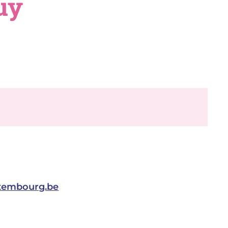
uy
xembourg.be