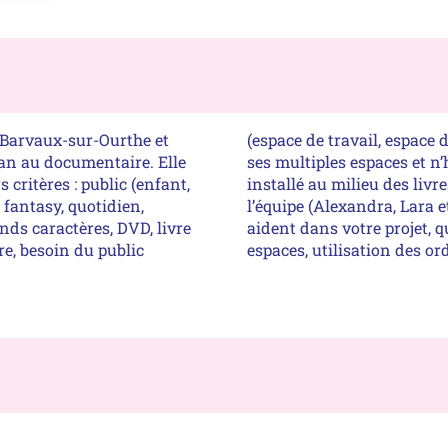
 Barvaux-sur-Ourthe et
 Venez vous perdre dans
an au documentaire. Elle
n moment, confortablement
 critères : public (enfant,
 déranger les membres de
, fantasy, quotidien,
 conseillent et vous
nds caractères, DVD, livre
e lecture, utilisation des
e, besoin du public
espaces, utilisation des or