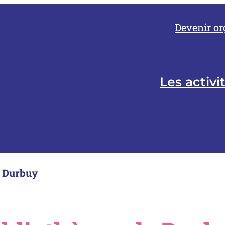
Devenir or
Les activi
e Durbuy