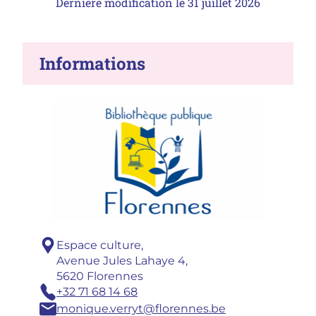
Dernière modification le
31 juillet 2026
Informations
Adresse :
Espace culture,
Avenue Jules Lahaye 4,
5620 Florennes
Téléphone :
+32 71 68 14 68
Email :
monique.verryt@florennes.be