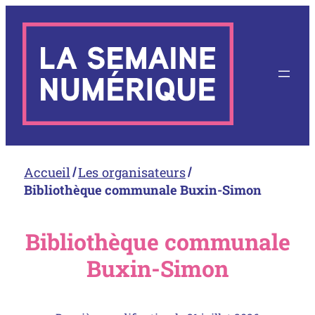
Aller
au
contenu
Accueil
Les organisateurs
Bibliothèque communale Buxin-Simon
Bibliothèque communale
Buxin-Simon