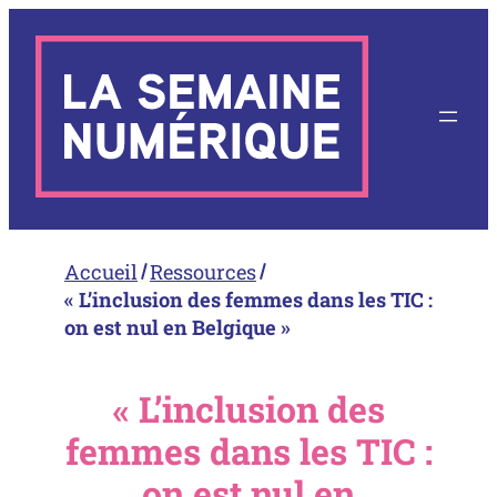
Aller
au
contenu
Accueil
Ressources
« L’inclusion des femmes dans les TIC :
on est nul en Belgique »
« L’inclusion des
femmes dans les TIC :
on est nul en