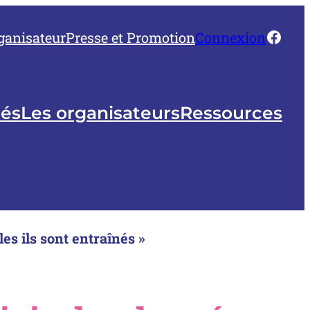
Face
ganisateur
Presse et Promotion
Connexion
tés
Les organisateurs
Ressources
es ils sont entraînés »