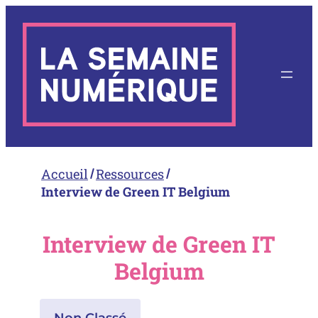
Aller
au
contenu
Accueil
Ressources
Interview de Green IT Belgium
Interview de Green IT
Belgium
Non Classé