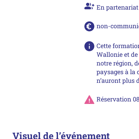
Partenaire
En partenaria
Tarif :
non-communi
Description
Cette formatio
Wallonie et de 
notre région, d
paysages à la 
n’auront plus 
Réservation 
Réservation 0
Visuel de l’événement