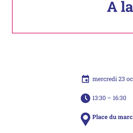
A l
Info pratiques
Date
mercredi 23 oc
Heure
13:30 – 16:30
Lieu :
Place du marc