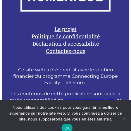
Le projet
Politique de confidentialité
Déclaration d’accessibilité
Contactez-nous
Ce site web a été produit avec le soutien
financier du programme Connecting Europe
Facility – Telecom .
Les contenus de cette publication sont sous la
seule responsabilité de
Media Animation asbl
et
ne peuvent être considérés comme un reflet
Nous utilisons des cookies pour vous garantir la meilleure
de l’opinion officielle de la Commission
expérience sur notre site web. Si vous continuez à utiliser ce
Européenne.
site, nous supposerons que vous en êtes satisfait.
OK