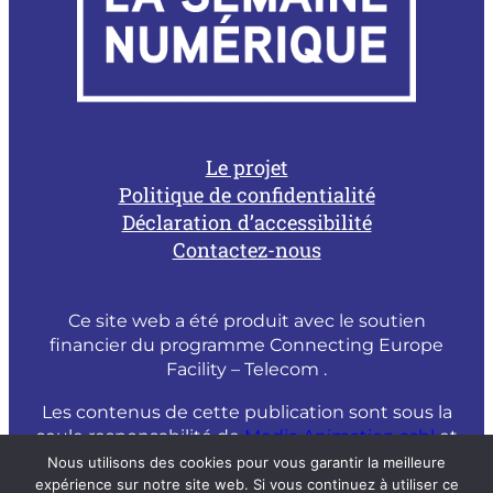
Le projet
Politique de confidentialité
Déclaration d’accessibilité
Contactez-nous
Ce site web a été produit avec le soutien
financier du programme Connecting Europe
Facility – Telecom .
Les contenus de cette publication sont sous la
seule responsabilité de
Media Animation asbl
et
ne peuvent être considérés comme un reflet
Nous utilisons des cookies pour vous garantir la meilleure
de l’opinion officielle de la Commission
expérience sur notre site web. Si vous continuez à utiliser ce